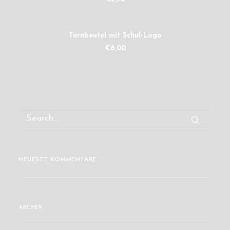
IN DEN WARENKORB
Turnbeutel mit Schul-Logo
€
8,00
NEUESTE KOMMENTARE
ARCHIV