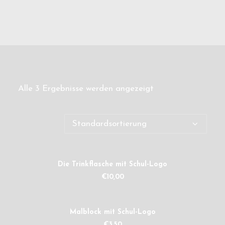
Alle 3 Ergebnisse werden angezeigt
IN DEN WARENKORB
Die Trinkflasche mit Schul-Logo
€
10,00
IN DEN WARENKORB
Malblock mit Schul-Logo
€
3,50